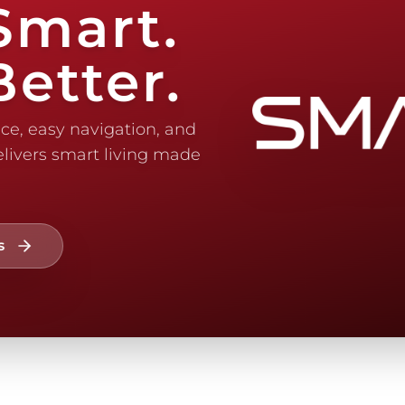
Smart.
etter.
e, easy navigation, and
delivers smart living made
s