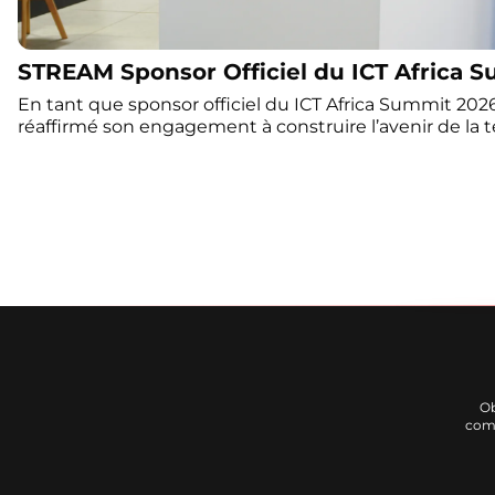
STREAM Sponsor Officiel du ICT Africa 
En tant que sponsor officiel du ICT Africa Summit 20
réaffirmé son engagement à construire l’avenir de la t
l’échelle du continent africain. Animée par une vision 
digitale, la présence de STREAM à cet événement maje
promouvoir l’innovation, la production locale et le d
l’écosystème IT. Tout au long du sommet, STREAM a p
collections de produits IT, notamment les Laptops Lexus
que les moniteurs Lumina, conçus pour répondre auss
personnels que professionnels. Un moment fort a été l
première carte mère fabriquée en Algérie pour Lapt
significative dans le développement technologique et 
stand STREAM a également accueilli des visites officie
notamment celle du Ministre de la Poste, des Téléco
Technologies et du Numériques, Monsieur Sid Ali Zerro
Ob
de l'Économie de la connaissance, des starts-up et de
comm
Monsieur Noureddine Ouadah. Ces échanges ont perm
perspectives d’avenir de STREAM, en particulier en 
industriel, d’expansion de la production locale et de 