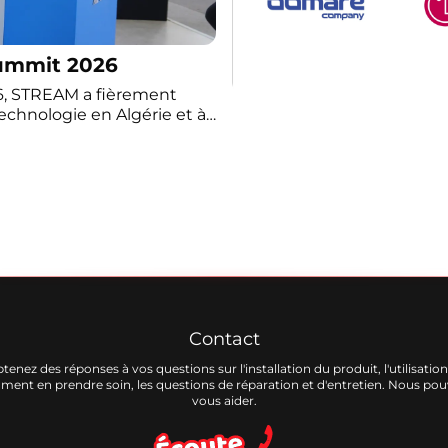
Summit 2026
26, STREAM a fièrement
echnologie en Algérie et à
claire de transformation
ur reflète sa volonté de
éveloppement de
résenté l’ensemble de ses
, les All-in-One Alios ainsi
i bien aux besoins
a présentation de la
ops, marquant une avancée
industriel national. Le
lles de haut niveau,
mmunications, des
Contact
uki, ainsi que du Ministre
tenez des réponses à vos questions sur l'installation du produit, l'utilisation
s micro-entreprises,
ent en prendre soin, les questions de réparation et d'entretien. Nous po
is d’aborder les
vous aider.
matière de développement
soutien à l’écosystème du