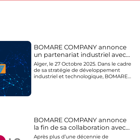
BOMARE COMPANY annonce
un partenariat industriel avec
SAIEG SPA, filiale SONELGAZ,
Alger, le 27 Octobre 2025. Dans le cadre
pour la production locale de
de sa stratégie de développement
cartes électroniques destinées
industriel et technologique, BOMARE
COMPANY annonce la mise en place
à usage professionnel
d’un partenariat industriel avec SAIEG
SPA, filiale SONELGAZ, entreprise
reconnue dans le domaine de
l’ingénierie électronique et des
solutions industrielles. Cette
BOMARE COMPANY annonce
collaboration s’inscrit dans la continuité
des efforts des deux sociétés visant à
la fin de sa collaboration avec
renforcer leurs intégrations
LG Electronics Algerie, en
Après plus d’une décennie de
industrielles et à diversifier leurs