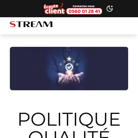
Ecoute client
Toggle dark
STREAM brand logo
POLITIQUE
QUALITÉ