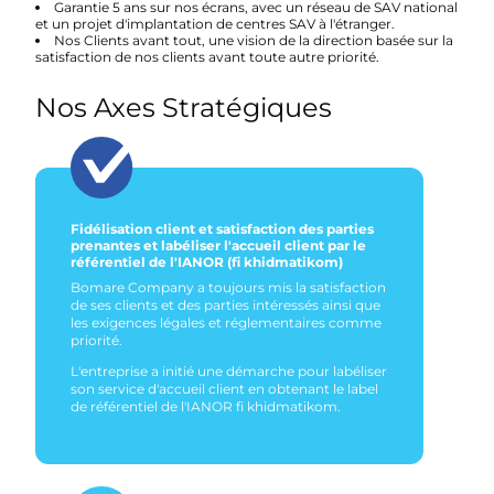
Garantie 5 ans sur nos écrans
, avec un réseau de SAV national
et un projet d'implantation de centres SAV à l'étranger.
Nos Clients avant tout
, une vision de la direction basée sur la
satisfaction de nos clients avant toute autre priorité.
Nos Axes Stratégiques
Fidélisation client et satisfaction des parties
prenantes et labéliser l'accueil client par le
référentiel de l'IANOR (fi khidmatikom)
Bomare Company a toujours mis la satisfaction
de ses clients et des parties intéressés ainsi que
les exigences légales et réglementaires comme
priorité.
L'entreprise a initié une démarche pour labéliser
son service d'accueil client en obtenant le label
de référentiel de l'IANOR fi khidmatikom.