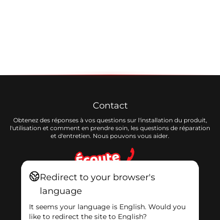
Contact
Obtenez des réponses à vos questions sur l'installation du produit,
l'utilisation et comment en prendre soin, les questions de réparation
et d'entretien. Nous pouvons vous aider.
Ce site web utilise des cookies
Redirect to your browser's
language
Nous utilisons des cookies pour améliorer
votre expérience et notre contenu. En utilisant
It seems your language is English. Would you
notre site, vous acceptez notre utilisation des
Ecoute client
like to redirect the site to English?