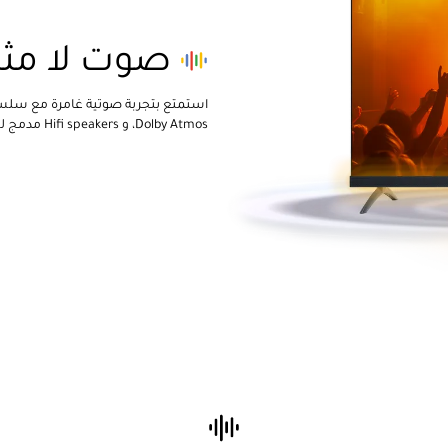
صوت لا مثيل
Dolby Atmos، و Hifi speakers مدمج للحصول على صوت قوي ونقي للغاية.