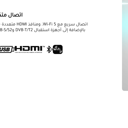
اتصال متك
بالإضافة إلى أجهزة استقبال DVB-T/T2 وDVB-S/S2 المدمجة لتجربة تلفزيونية متكاملة.