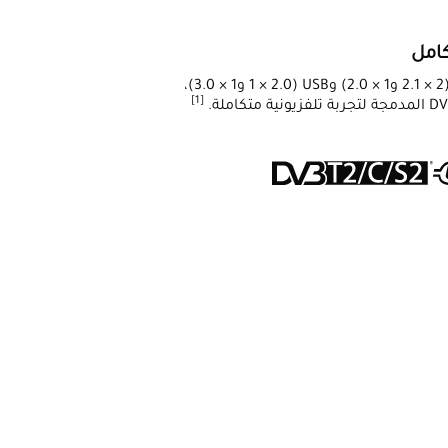
امل
اتصال سريع مع Wi-Fi 5، ومنافذ HDMI متعددة (2 × 2.1 و1 × 2.0) وUSB (1 × 2.0 و1 × 3.0)،
[1]