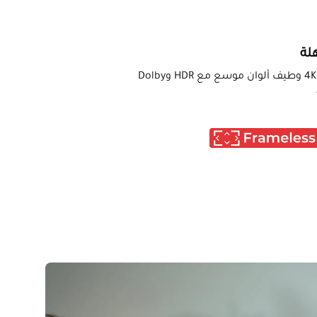
لة
استمتع بجودة صورة فائقة الوضوح بدقة 4K UHD وطيف ألوان موسع مع HDR وDolby